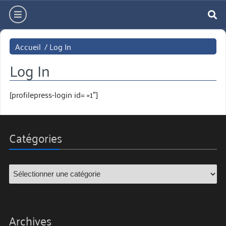
Aller
hamburger
directement
re
au
contenu
Accueil
/
Log In
Log In
[profilepress-login id= »1″]
Catégories
Archives