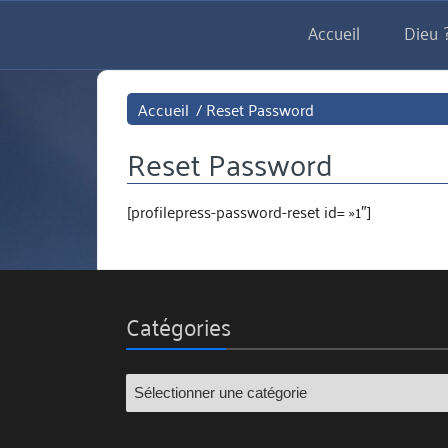
Aller
Accueil
Dieu ?
directement
au
contenu
Accueil
/
Reset Password
Reset Password
[profilepress-password-reset id= »1″]
Catégories