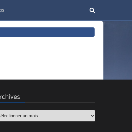
os
rechercher
rchives