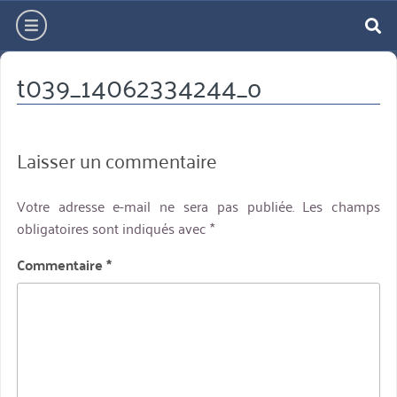
Aller
hamburger
directement
re
au
t039_14062334244_o
contenu
Laisser un commentaire
Votre adresse e-mail ne sera pas publiée.
Les champs
obligatoires sont indiqués avec
*
Commentaire
*