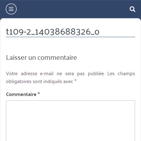
Aller
hamburger
directement
re
au
t109-2_14038688326_o
contenu
Laisser un commentaire
Votre adresse e-mail ne sera pas publiée.
Les champs
obligatoires sont indiqués avec
*
Commentaire
*