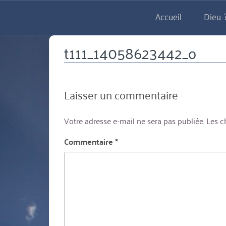
Aller
Accueil
Dieu ?
directement
au
contenu
t111_14058623442_o
Laisser un commentaire
Votre adresse e-mail ne sera pas publiée.
Les c
Commentaire
*