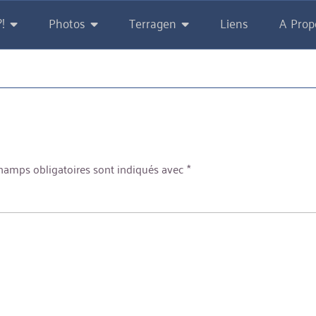
!
Photos
Terragen
Liens
A Prop
hamps obligatoires sont indiqués avec
*