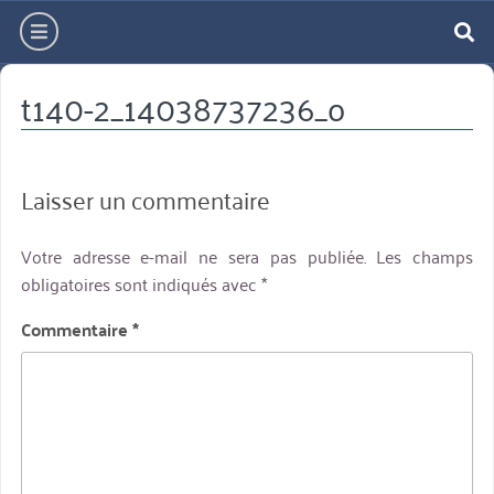
Aller
hamburger
directement
re
au
t140-2_14038737236_o
contenu
Laisser un commentaire
Votre adresse e-mail ne sera pas publiée.
Les champs
obligatoires sont indiqués avec
*
Commentaire
*