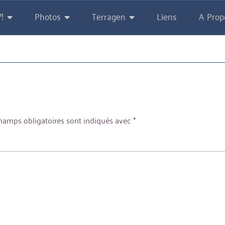
!
Photos
Terragen
Liens
A Prop
hamps obligatoires sont indiqués avec
*