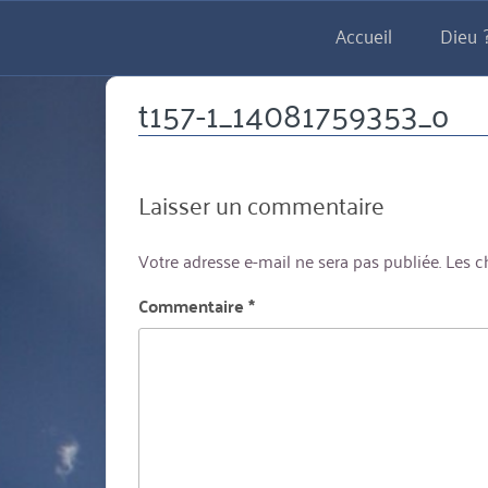
Aller
Accueil
Dieu ?
directement
au
contenu
t157-1_14081759353_o
Laisser un commentaire
Votre adresse e-mail ne sera pas publiée.
Les c
Commentaire
*