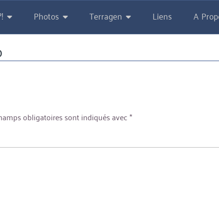
!
Photos
Terragen
Liens
A Prop
o
hamps obligatoires sont indiqués avec
*