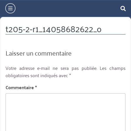
Aller
hamburger
directement
re
au
t205-2-r1_14058682622_o
contenu
Laisser un commentaire
Votre adresse e-mail ne sera pas publiée.
Les champs
obligatoires sont indiqués avec
*
Commentaire
*