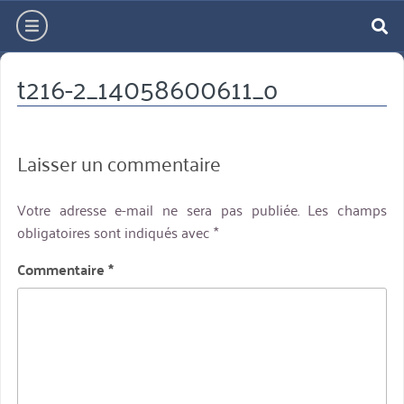
Aller
hamburger
directement
re
au
t216-2_14058600611_o
contenu
Laisser un commentaire
Votre adresse e-mail ne sera pas publiée.
Les champs
obligatoires sont indiqués avec
*
Commentaire
*