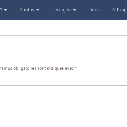
!
Photos
Terragen
Liens
A Prop
hamps obligatoires sont indiqués avec
*