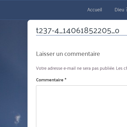
Aller
Accueil
Dieu ?
directement
au
contenu
t237-4_14061852205_o
Laisser un commentaire
Votre adresse e-mail ne sera pas publiée.
Les c
Commentaire
*