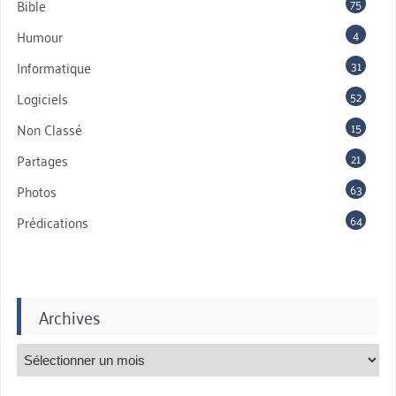
75
Bible
4
Humour
31
Informatique
52
Logiciels
15
Non Classé
21
Partages
63
Photos
64
Prédications
Archives