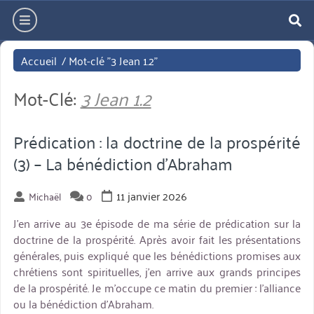
Aller
hamburger
directement
re
au
Accueil
/
Mot-clé "3 Jean 1.2"
contenu
Mot-Clé:
3 Jean 1.2
Prédication : la doctrine de la prospérité
(3) – La bénédiction d’Abraham
11 janvier 2026
Michaël
0
J’en arrive au 3e épisode de ma série de prédication sur la
doctrine de la prospérité. Après avoir fait les présentations
générales, puis expliqué que les bénédictions promises aux
chrétiens sont spirituelles, j’en arrive aux grands principes
de la prospérité. Je m’occupe ce matin du premier : l’alliance
ou la bénédiction d’Abraham.