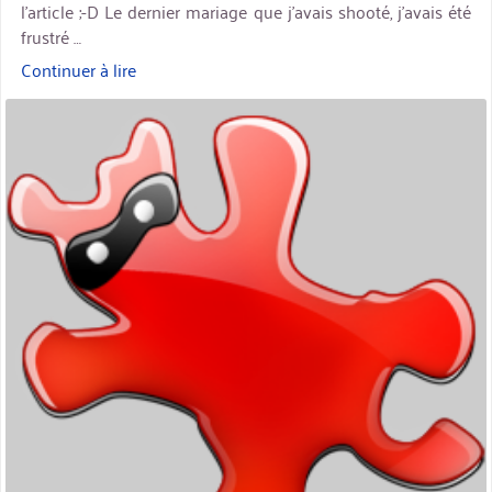
l’article ;-D Le dernier mariage que j’avais shooté, j’avais été
frustré …
Continuer à lire
« Regrouper
les
miniature
photos
de
plusieurs
appareils
avec
IrfanView »