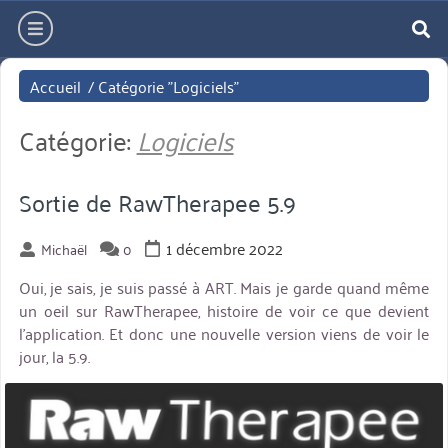
Aller
hamburger
directement
re
au
Accueil
/
Catégorie "Logiciels"
contenu
Catégorie:
Logiciels
Sortie de RawTherapee 5.9
1 décembre 2022
Michaël
0
Oui, je sais, je suis passé à ART. Mais je garde quand même
un oeil sur RawTherapee, histoire de voir ce que devient
l’application. Et donc une nouvelle version viens de voir le
jour, la 5.9.
miniature