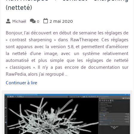
(netteté)
2 mai 2020
Michaël
0
Bonjour, J’ai découvert en début de semaine les réglages de
« contrast sharpening » dans RawTherapee. Ces réglages
sont apparus avec la version 5.8, et permettent d’améliorer
la netteté d’une image, avec un système relativement
automatisé et plus simple que les réglages de netteté
« classiques ». Il n’y a pas encore de documentation sur
RawPedia, alors j’ai regroupé …
Continuer à lire
« RawTherapee
:
miniature
contrast
sharpening
(netteté) »