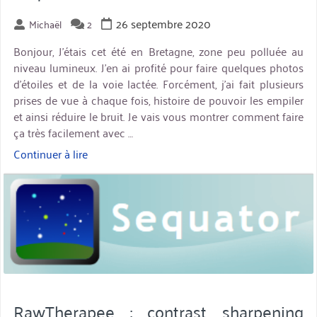
26 septembre 2020
Michaël
2
Bonjour, J’étais cet été en Bretagne, zone peu polluée au
niveau lumineux. J’en ai profité pour faire quelques photos
d’étoiles et de la voie lactée. Forcément, j’ai fait plusieurs
prises de vue à chaque fois, histoire de pouvoir les empiler
et ainsi réduire le bruit. Je vais vous montrer comment faire
ça très facilement avec …
Continuer à lire
« Empiler
les
miniature
photos
d’étoiles
avec
Sequator »
RawTherapee : contrast sharpening