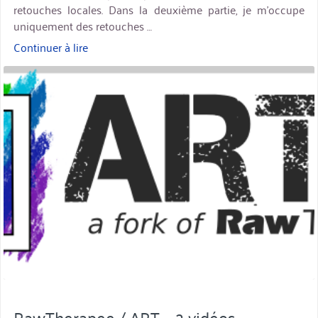
retouches locales. Dans la deuxième partie, je m’occupe
uniquement des retouches …
Continuer à lire
« ART
–
miniature
Exemple
de
développement »
RawTherapee / ART – 2 vidéos