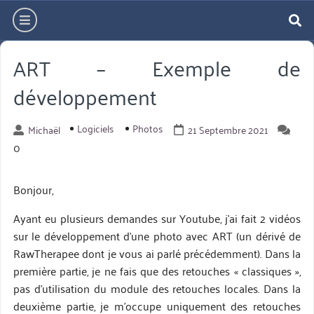
Aller
hamburger
directement
re
au
ART – Exemple de
contenu
développement
Logiciels
Photos
Michaël
21 Septembre 2021
0
Bonjour,
Ayant eu plusieurs demandes sur Youtube, j’ai fait 2 vidéos
sur le développement d’une photo avec ART (un dérivé de
RawTherapee dont je vous ai parlé précédemment). Dans la
première partie, je ne fais que des retouches « classiques »,
pas d’utilisation du module des retouches locales. Dans la
deuxième partie, je m’occupe uniquement des retouches