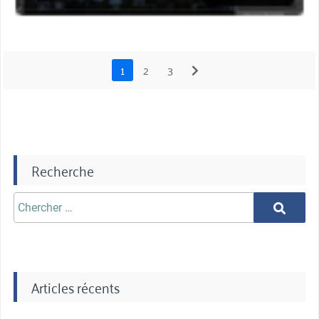
1
2
3
suiv
Recherche
Chercher
Chercher
aprè:
Articles récents