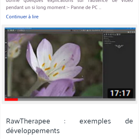
pendant un si long moment :– Panne de PC …
Continuer à lire
« RawTherapee
:
miniature
onglet
des
favoris »
RawTherapee : exemples de
développements