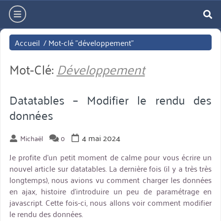
Aller
hamburger
directement
re
au
Accueil
/
Mot-clé "développement"
contenu
Mot-Clé:
Développement
Datatables – Modifier le rendu des
données
4 mai 2024
Michaël
0
Je profite d’un petit moment de calme pour vous écrire un
nouvel article sur datatables. La dernière fois (il y a très très
longtemps), nous avions vu comment charger les données
en ajax, histoire d’introduire un peu de paramétrage en
javascript. Cette fois-ci, nous allons voir comment modifier
le rendu des données.