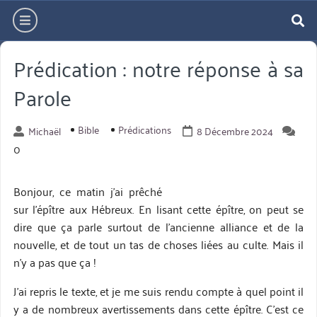
Aller
hamburger
directement
re
au
Prédication : notre réponse à sa
contenu
Parole
Bible
Prédications
Michaël
8 Décembre 2024
0
Bonjour, ce matin j’ai prêché
sur l’épître aux Hébreux. En lisant cette épître, on peut se
dire que ça parle surtout de l’ancienne alliance et de la
nouvelle, et de tout un tas de choses liées au culte. Mais il
n’y a pas que ça !
J’ai repris le texte, et je me suis rendu compte à quel point il
y a de nombreux avertissements dans cette épître. C’est ce