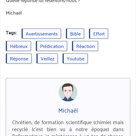
Quelle réponse lui réservons-nous ?
Michaël
Tags:
Avertissements
Bible
Effort
Hébreux
Prédication
Réaction
Réponse
Veillez
Youtube
Michaël
Chrétien, de formation scientifique (chimie) mais
recyclé (c'est bien vu à notre époque) dans
l'informatique, je m'intéresse à un tas de choses.