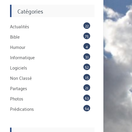
Catégories
22
Actualités
75
Bible
4
Humour
31
Informatique
52
Logiciels
15
Non Classé
21
Partages
63
Photos
64
Prédications