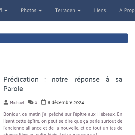
!
Photos
Terragen
Liens
A Prop
Prédication : notre réponse à sa
Parole
8 décembre 2024
Michaël
0
Bonjour, ce matin j’ai prêché sur l’épître aux Hébreux. En
lisant cette épître, on peut se dire que ça parle surtout de
l’ancienne alliance et de la nouvelle, et de tout un tas de
choses liées au culte. Mais il n’y a pas que ça !