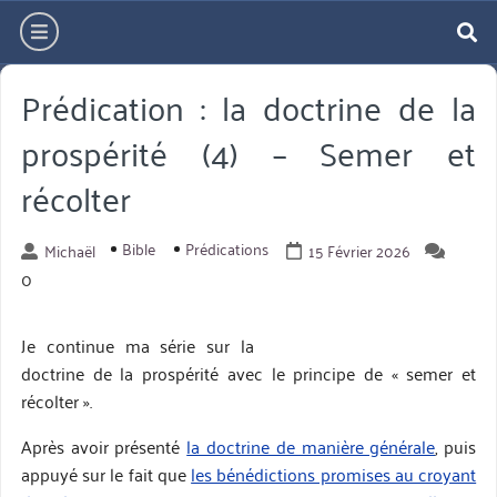
Aller
hamburger
directement
re
au
Prédication : la doctrine de la
contenu
prospérité (4) – Semer et
récolter
Bible
Prédications
Michaël
15 Février 2026
0
Je continue ma série sur la
doctrine de la prospérité avec le principe de « semer et
récolter ».
Après avoir présenté
la doctrine de manière générale
, puis
appuyé sur le fait que
les bénédictions promises au croyant