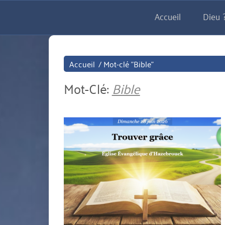
Aller
Accueil
Dieu ?
directement
au
contenu
Accueil
/
Mot-clé "Bible"
Mot-Clé:
Bible
miniature