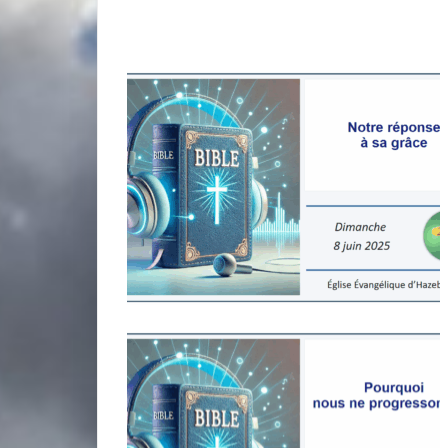
miniature
miniature