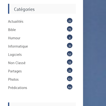
Catégories
22
Actualités
75
Bible
4
Humour
31
Informatique
52
Logiciels
15
Non Classé
21
Partages
63
Photos
64
Prédications