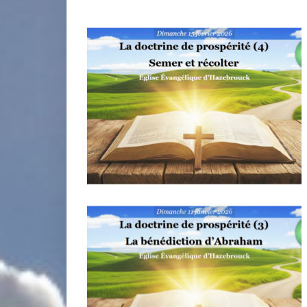
miniature
miniature