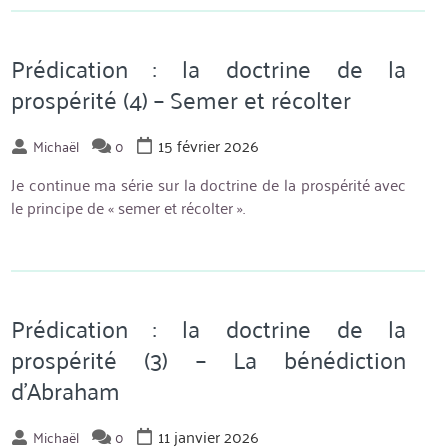
:
la
doctrine
Prédication : la doctrine de la
de
prospérité (4) – Semer et récolter
la
prospérité
15 février 2026
Michaël
0
(5)
–
Je continue ma série sur la doctrine de la prospérité avec
Que
le principe de « semer et récolter ».
dit
la
Bible
des
riches
Prédication : la doctrine de la
? »
prospérité (3) – La bénédiction
d’Abraham
11 janvier 2026
Michaël
0