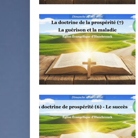
miniature
miniature