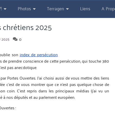
!
Photos
Terragen
Liens
A Prop
s chrétiens 2025
0
r 2025
ublie son
index de persécution
es de prendre conscience de cette persécution, qui touche 380
’est pas anecdotique.
par Portes Ouvertes. J’ai choisi aussi de vous mettre des liens
’idée c’est de vous montrer que ce n’est pas quelque chose de
on coin. C’est repris dans les principaux médias (j’ai vu un
nté à nos députés et au parlement européen.
Ouvertes :