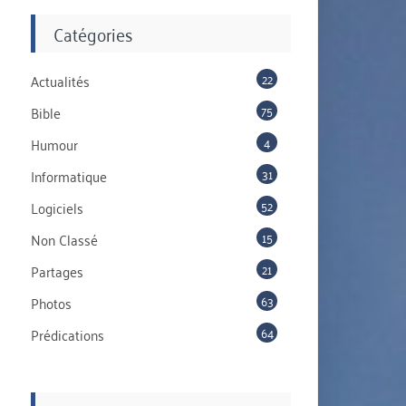
Catégories
22
Actualités
75
Bible
4
Humour
31
Informatique
52
Logiciels
15
Non Classé
21
Partages
63
Photos
64
Prédications