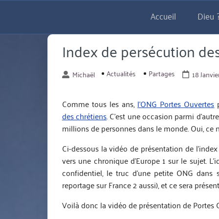
Aller
Accueil
Dieu ?
directement
au
contenu
Index de persécution de
Actualités
Partages
Michaël
18 Janvie
Comme tous les ans,
l’ONG Portes Ouvertes
p
des chrétiens
. C’est une occasion parmi d’autr
millions de personnes dans le monde. Oui, ce n
Ci-dessous la vidéo de présentation de l’index 
vers une chronique d’Europe 1 sur le sujet. L
confidentiel, le truc d’une petite ONG dans s
reportage sur France 2 aussi), et ce sera prése
Voilà donc la vidéo de présentation de Portes 