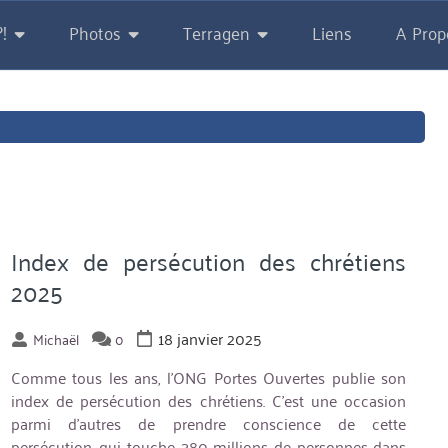
!
Photos
Terragen
Liens
A Prop
Index de persécution des chrétiens
2025
18 janvier 2025
Michaël
0
Comme tous les ans, l’ONG Portes Ouvertes publie son
index de persécution des chrétiens. C’est une occasion
parmi d’autres de prendre conscience de cette
persécution, qui touche 380 millions de personnes dans