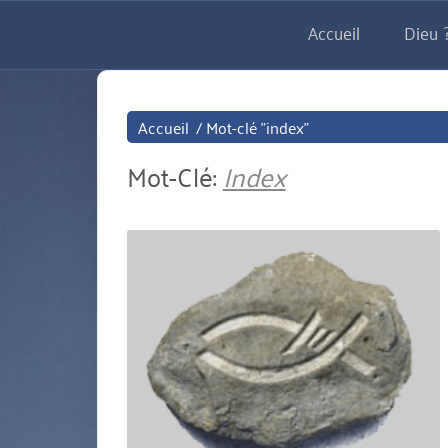
Aller
Accueil
Dieu ?
directement
au
contenu
Accueil
/
Mot-clé "index"
Mot-Clé:
Index
miniature