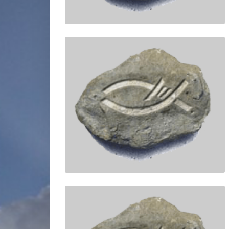
miniature
miniature