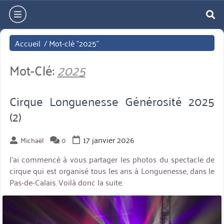
Aller
hamburger
directement
re
au
Accueil
/
Mot-clé "2025"
contenu
Mot-Clé:
2025
Cirque Longuenesse Générosité 2025
(2)
17 janvier 2026
Michaël
0
J’ai commencé à vous partager les photos du spectacle de
cirque qui est organisé tous les ans à Longuenesse, dans le
Pas-de-Calais. Voilà donc la suite.
miniature