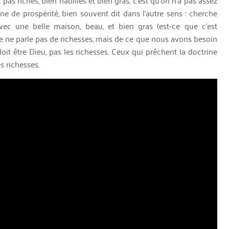
t pas riches, bien habillés et bien gras, c’est qu’on n’a pas assez
ne de prospérité, bien souvent dit dans l’autre sens : cherche
 avec une belle maison, beau, et bien gras (est-ce que c’est
ée ne parle pas de richesses, mais de ce que nous avons besoin
 doit être Dieu, pas les richesses. Ceux qui prêchent la doctrine
s richesses.