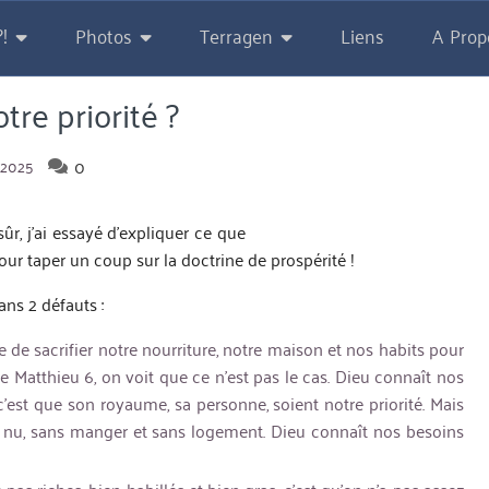
!
Photos
Terragen
Liens
A Prop
tre priorité ?
0
 2025
sûr, j’ai essayé d’expliquer ce que
pour taper un coup sur la doctrine de prospérité !
ns 2 défauts :
 de sacrifier notre nourriture, notre maison et nos habits pour
 Matthieu 6, on voit que ce n’est pas le cas. Dieu connaît nos
 c’est que son royaume, sa personne, soient notre priorité. Mais
r nu, sans manger et sans logement. Dieu connaît nos besoins