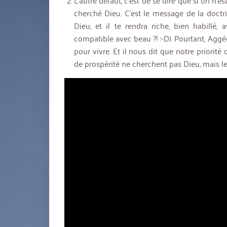
L’autre défaut, c’est de se dire que si on n’es
cherché Dieu. C’est le message de la doctri
Dieu, et il te rendra riche, bien habillé,
compatible avec beau ?! :-D). Pourtant, Agg
pour vivre. Et il nous dit que notre priorité
de prospérité ne cherchent pas Dieu, mais le