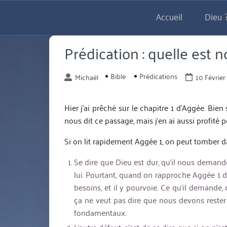
Aller
Accueil
Dieu ?
directement
au
contenu
Prédication : quelle est no
Bible
Prédications
Michaël
10 Février
Hier j’ai prêché sur le chapitre 1 d’Aggée. Bien 
nous dit ce passage, mais j’en ai aussi profité 
Si on lit rapidement Aggée 1, on peut tomber da
Se dire que Dieu est dur, qu’il nous demande
lui. Pourtant, quand on rapproche Aggée 1 de
besoins, et il y pourvoie. Ce qu’il demande,
ça ne veut pas dire que nous devons reste
fondamentaux.