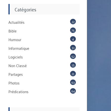
Catégories
22
Actualités
75
Bible
4
Humour
31
Informatique
52
Logiciels
15
Non Classé
21
Partages
63
Photos
64
Prédications