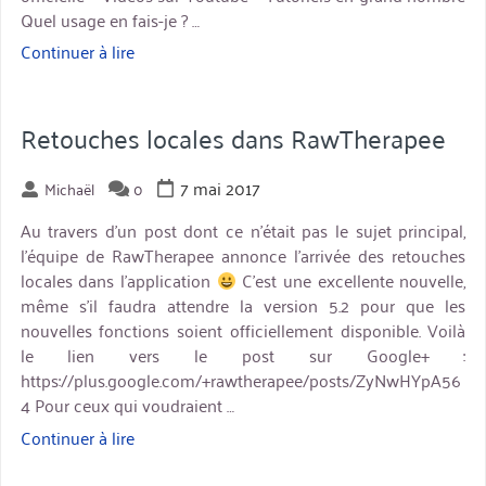
Quel usage en fais-je ? …
Continuer à lire
« GIMP
:
mon
utilisation,
Retouches locales dans RawTherapee
mes
conseils »
7 mai 2017
Michaël
0
Au travers d’un post dont ce n’était pas le sujet principal,
l’équipe de RawTherapee annonce l’arrivée des retouches
locales dans l’application
C’est une excellente nouvelle,
même s’il faudra attendre la version 5.2 pour que les
nouvelles fonctions soient officiellement disponible. Voilà
le lien vers le post sur Google+ :
https://plus.google.com/+rawtherapee/posts/ZyNwHYpA56
4 Pour ceux qui voudraient …
Continuer à lire
« Retouches
locales