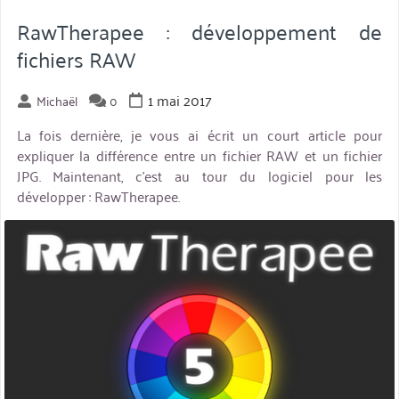
dans
RawTherapee »
RawTherapee : développement de
fichiers RAW
1 mai 2017
Michaël
0
La fois dernière, je vous ai écrit un court article pour
expliquer la différence entre un fichier RAW et un fichier
JPG. Maintenant, c’est au tour du logiciel pour les
développer : RawTherapee.
miniature