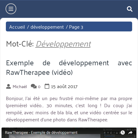
Aller
hamburger
directement
re
au
Accueil
/
développement
/
Page 3
contenu
Mot-Clé:
Développement
Exemple de développement avec
RawTherapee (vidéo)
15 août 2017
Michaël
0
Bonjour, J’ai été un peu frustré moi-même par ma propre
(première) vidéo… 30 minutes, c’est long ! Du coup j’ai
rempilé, avec moins de bla bla, et une vidéo centrée sur le
développement d’une photo dans RawTherapee.
miniature