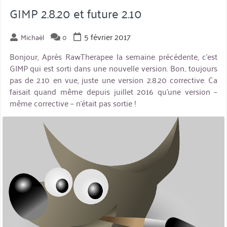
j’utilise
GIMP 2.8.20 et future 2.10
en
photo
5 février 2017
Michaël
0
(Windows) »
Bonjour, Après RawTherapee la semaine précédente, c’est
GIMP qui est sorti dans une nouvelle version. Bon.. toujours
pas de 2.10 en vue, juste une version 2.8.20 corrective. Ca
faisait quand même depuis juillet 2016 qu’une version –
même corrective – n’était pas sortie !
miniature