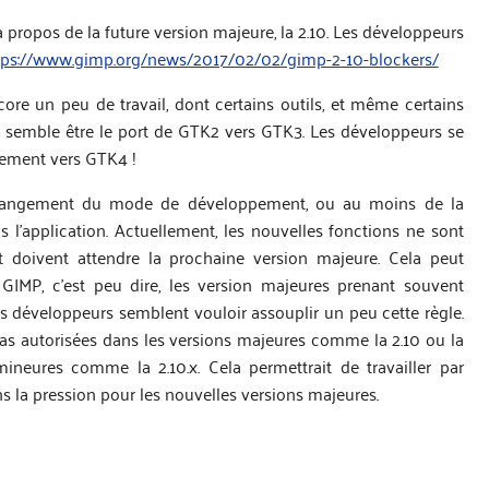
à propos de la future version majeure, la 2.10. Les développeurs
tps://www.gimp.org/news/2017/02/02/gimp-2-10-blockers/
ore un peu de travail, dont certains outils, et même certains
nt semble être le port de GTK2 vers GTK3. Les développeurs se
tement vers GTK4 !
n changement du mode de développement, ou au moins de la
l’application. Actuellement, les nouvelles fonctions ne sont
t doivent attendre la prochaine version majeure. Cela peut
IMP, c’est peu dire, les version majeures prenant souvent
les développeurs semblent vouloir assouplir un peu cette règle.
as autorisées dans les versions majeures comme la 2.10 ou la
mineures comme la 2.10.x. Cela permettrait de travailler par
s la pression pour les nouvelles versions majeures.