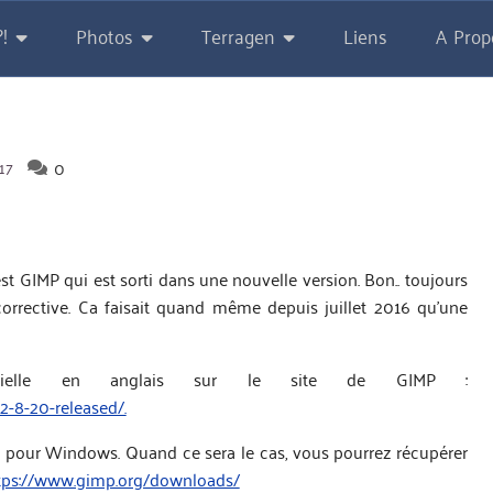
!
Photos
Terragen
Liens
A Prop
0
0
17
’est GIMP qui est sorti dans une nouvelle version. Bon.. toujours
corrective. Ca faisait quand même depuis juillet 2016 qu’une
cielle en anglais sur le site de GIMP :
-8-20-released/.
e pour Windows. Quand ce sera le cas, vous pourrez récupérer
tps://www.gimp.org/downloads/