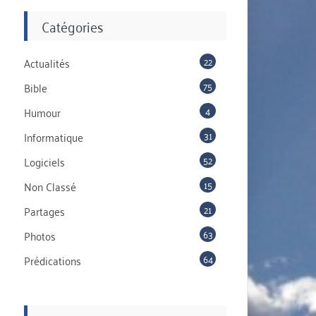
Catégories
22
Actualités
75
Bible
4
Humour
31
Informatique
52
Logiciels
15
Non Classé
21
Partages
63
Photos
64
Prédications