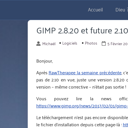
Aller
Accueil
Dieu ?
directement
au
contenu
GIMP 2.8.20 et future 2.1
Logiciels
Photos
Michaël
5 Février 20
Bonjour,
Après
RawTherapee la semaine précédente
, c
pas de 2.10 en vue, juste une version 2.8.20 
version – même corrective – n’était pas sortie !
Vous pouvez lire la news offi
https://www.gimp.org/news/2017/02/01/gimp-2
Le téléchargement n’est pas encore disponibl
le fichier d’installation depuis cette page-là :
ht