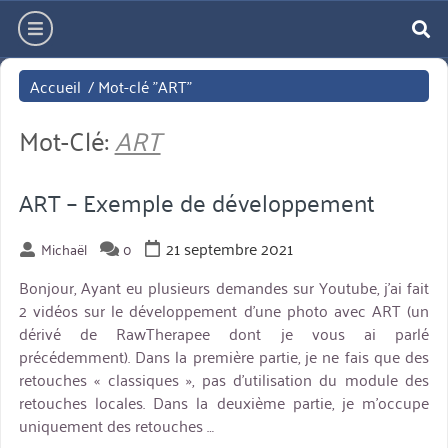
Aller
hamburger
directement
re
au
Accueil
/
Mot-clé "ART"
contenu
Mot-Clé:
ART
ART – Exemple de développement
21 septembre 2021
Michaël
0
Bonjour, Ayant eu plusieurs demandes sur Youtube, j’ai fait
2 vidéos sur le développement d’une photo avec ART (un
dérivé de RawTherapee dont je vous ai parlé
précédemment). Dans la première partie, je ne fais que des
retouches « classiques », pas d’utilisation du module des
retouches locales. Dans la deuxième partie, je m’occupe
uniquement des retouches …