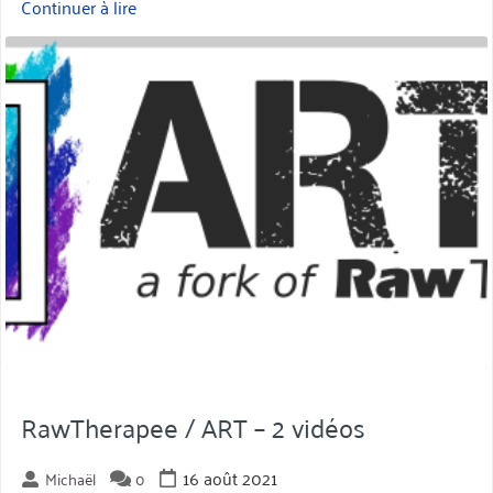
Continuer à lire
« ART
–
miniature
Exemple
de
développement »
RawTherapee / ART – 2 vidéos
16 août 2021
Michaël
0