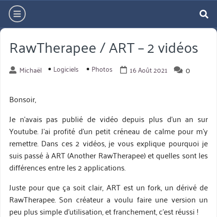
Aller
hamburger
directement
re
au
RawTherapee / ART – 2 vidéos
contenu
Logiciels
Photos
0
Michaël
16 Août 2021
Bonsoir,
Je n’avais pas publié de vidéo depuis plus d’un an sur
Youtube. J’ai profité d’un petit créneau de calme pour m’y
remettre. Dans ces 2 vidéos, je vous explique pourquoi je
suis passé à ART (Another RawTherapee) et quelles sont les
différences entre les 2 applications.
Juste pour que ça soit clair, ART est un fork, un dérivé de
RawTherapee. Son créateur a voulu faire une version un
peu plus simple d’utilisation, et franchement, c’est réussi !