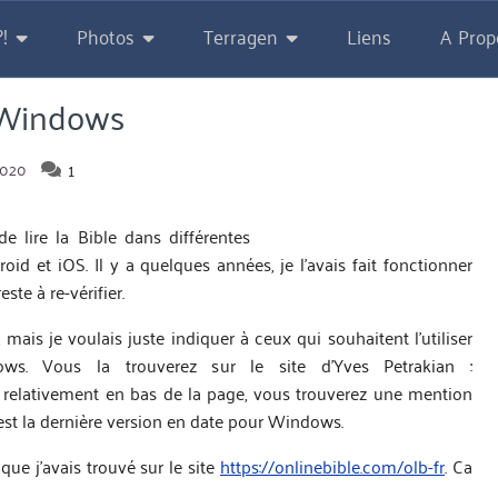
!
Photos
Terragen
Liens
A Prop
r Windows
1
2020
de lire la Bible dans différentes
id et iOS. Il y a quelques années, je l’avais fait fonctionner
te à re-vérifier.
 mais je voulais juste indiquer à ceux qui souhaitent l’utiliser
ws. Vous la trouverez sur le site d’Yves Petrakian :
z relativement en bas de la page, vous trouverez une mention
’est la dernière version en date pour Windows.
que j’avais trouvé sur le site
https://onlinebible.com/olb-fr
. Ca