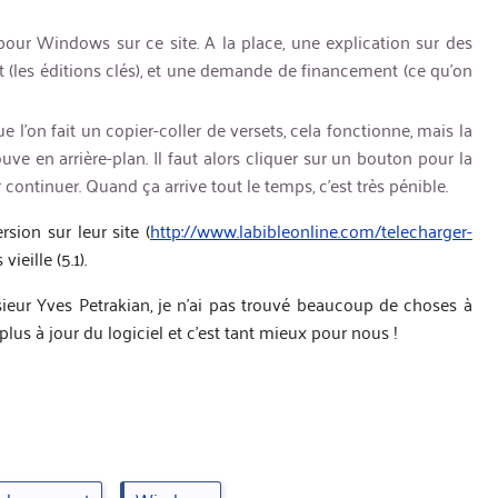
pour Windows sur ce site. A la place, une explication sur des
t (les éditions clés), et une demande de financement (ce qu’on
e l’on fait un copier-coller de versets, cela fonctionne, mais la
uve en arrière-plan. Il faut alors cliquer sur un bouton pour la
r continuer. Quand ça arrive tout le temps, c’est très pénible.
sion sur leur site (
http://www.labibleonline.com/telecharger-
ieille (5.1).
sieur Yves Petrakian, je n’ai pas trouvé beaucoup de choses à
 plus à jour du logiciel et c’est tant mieux pour nous !