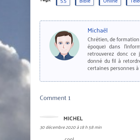
5.5
Bible
Online
Tél
Michaël
Chrétien, de formation 
époque) dans l'infor
retrouverez donc ce 
donné du fil à retordr
certaines personnes à 
Comment 1
MICHEL
dit :
30 décembre 2020 à 18 h 58 min
cool