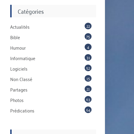
Catégories
22
Actualités
75
Bible
4
Humour
31
Informatique
52
Logiciels
15
Non Classé
21
Partages
63
Photos
64
Prédications