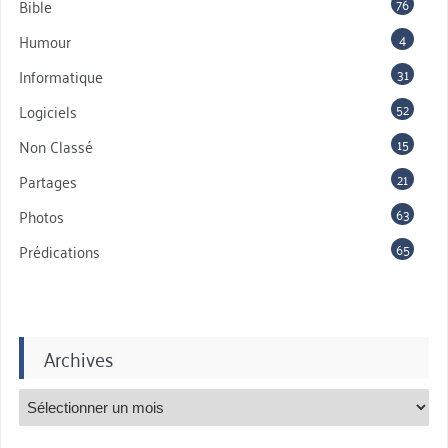
76
Bible
4
Humour
31
Informatique
52
Logiciels
15
Non Classé
21
Partages
63
Photos
65
Prédications
Archives