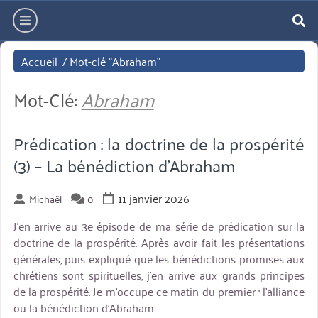
Aller
hamburger
directement
re
au
Accueil
/
Mot-clé "Abraham"
contenu
Mot-Clé:
Abraham
Prédication : la doctrine de la prospérité
(3) – La bénédiction d’Abraham
11 janvier 2026
Michaël
0
J’en arrive au 3e épisode de ma série de prédication sur la
doctrine de la prospérité. Après avoir fait les présentations
générales, puis expliqué que les bénédictions promises aux
chrétiens sont spirituelles, j’en arrive aux grands principes
de la prospérité. Je m’occupe ce matin du premier : l’alliance
ou la bénédiction d’Abraham.