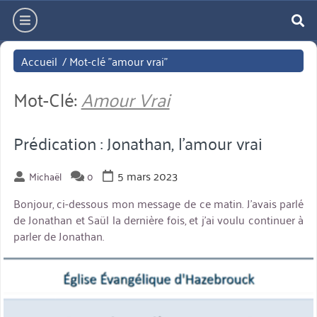
Aller
hamburger
directement
re
au
Accueil
/
Mot-clé "amour vrai"
contenu
Mot-Clé:
Amour Vrai
Prédication : Jonathan, l’amour vrai
5 mars 2023
Michaël
0
Bonjour, ci-dessous mon message de ce matin. J’avais parlé
de Jonathan et Saül la dernière fois, et j’ai voulu continuer à
parler de Jonathan.
miniature