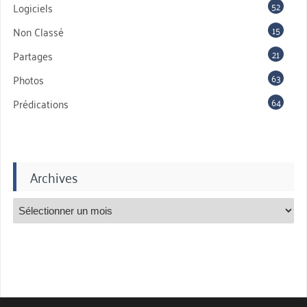
52
Logiciels
15
Non Classé
21
Partages
63
Photos
64
Prédications
Archives