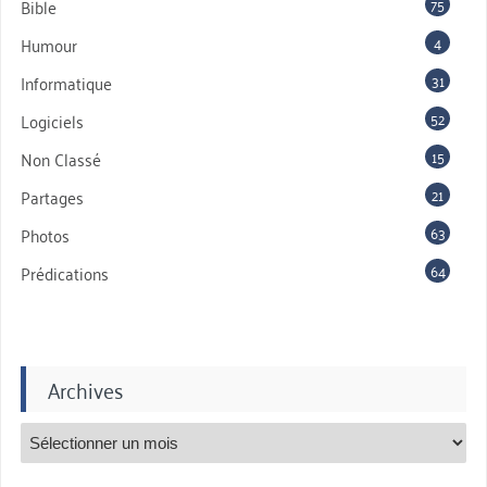
75
Bible
4
Humour
31
Informatique
52
Logiciels
15
Non Classé
21
Partages
63
Photos
64
Prédications
Archives