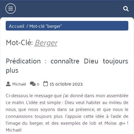
Aller
hamburger
directement
re
au
Accueil
/
Mot-clé "berger"
contenu
Mot-Clé:
Berger
Prédication : connaître Dieu toujours
plus
15 octobre 2023
Michaël
0
Ci-dessous le message que j’ai donné dans mon assemblée
ce matin. L’idée est simple : Dieu veut habiter au milieu de
nous, que nous soyons dans sa présence, et que nous le
connaissions toujours plus. J’appuie cette idée à l’aide de
l’image du berger, et des exemples de Job et Moïse. @+ !
Michaël