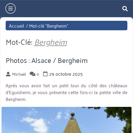
Aller
hamburger
directement
re
au
Accueil
/
Mot-clé "Bergheim"
contenu
Mot-Clé:
Bergheim
Photos : Alsace / Bergheim
29 octobre 2025
Michaël
0
Après vous avoir fait un petit tour du côté des châteaux
d’Eguisheim, je vous présente cette fois-ci la petite ville de
Bergheim.
miniature