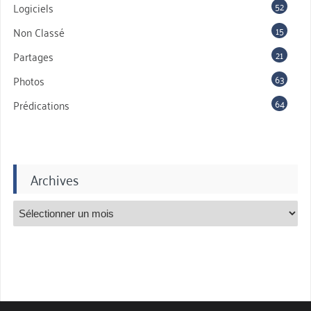
52
Logiciels
15
Non Classé
21
Partages
63
Photos
64
Prédications
Archives