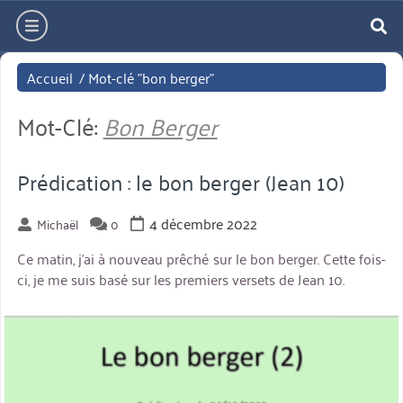
Aller
hamburger
directement
re
au
Accueil
/
Mot-clé "bon berger"
contenu
Mot-Clé:
Bon Berger
Prédication : le bon berger (Jean 10)
4 décembre 2022
Michaël
0
Ce matin, j’ai à nouveau prêché sur le bon berger. Cette fois-
ci, je me suis basé sur les premiers versets de Jean 10.
miniature