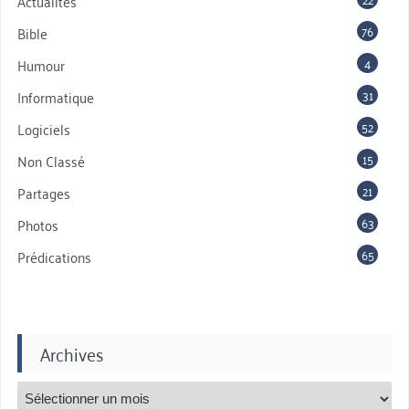
Actualités
76
Bible
4
Humour
31
Informatique
52
Logiciels
15
Non Classé
21
Partages
63
Photos
65
Prédications
Archives