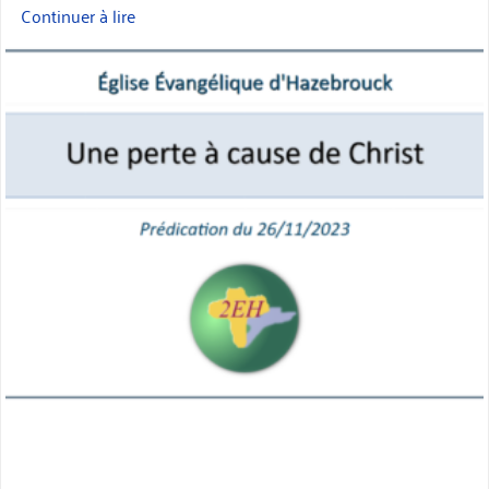
Continuer à lire
« Prédication
:
miniature
une
perte
à
cause
de
Christ »