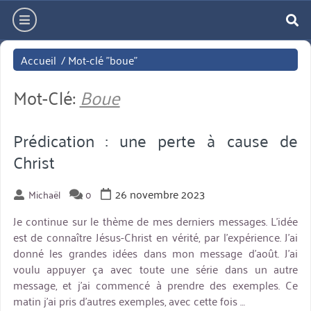
Aller
hamburger
directement
re
au
Accueil
/
Mot-clé "boue"
contenu
Mot-Clé:
Boue
Prédication : une perte à cause de
Christ
26 novembre 2023
Michaël
0
Je continue sur le thème de mes derniers messages. L’idée
est de connaître Jésus-Christ en vérité, par l’expérience. J’ai
donné les grandes idées dans mon message d’août. J’ai
voulu appuyer ça avec toute une série dans un autre
message, et j’ai commencé à prendre des exemples. Ce
matin j’ai pris d’autres exemples, avec cette fois …