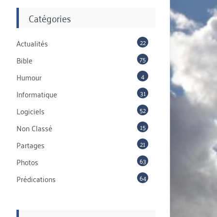
Catégories
22
Actualités
75
Bible
4
Humour
31
Informatique
52
Logiciels
15
Non Classé
21
Partages
63
Photos
64
Prédications