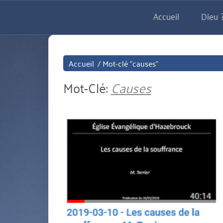
Aller
Accueil
Dieu ?
directement
au
contenu
Accueil
/
Mot-clé "causes"
Mot-Clé:
Causes
miniature