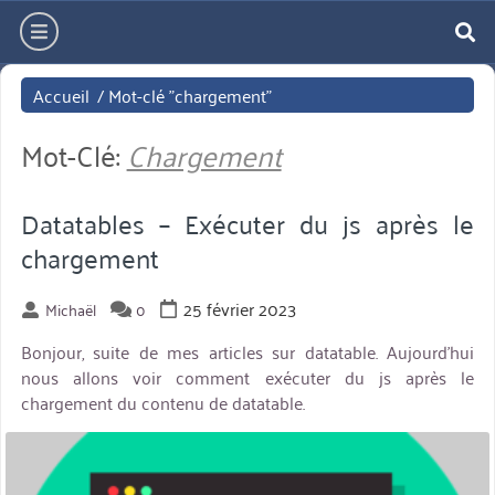
Aller
hamburger
directement
re
au
Accueil
/
Mot-clé "chargement"
contenu
Mot-Clé:
Chargement
Datatables – Exécuter du js après le
chargement
25 février 2023
Michaël
0
Bonjour, suite de mes articles sur datatable. Aujourd’hui
nous allons voir comment exécuter du js après le
chargement du contenu de datatable.
miniature