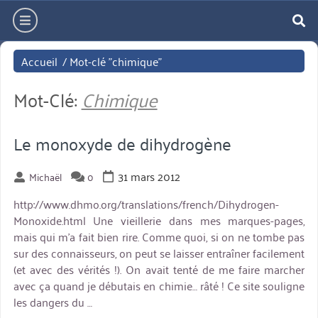
Aller
hamburger
directement
re
au
Accueil
/
Mot-clé "chimique"
contenu
Mot-Clé:
Chimique
Le monoxyde de dihydrogène
31 mars 2012
Michaël
0
http://www.dhmo.org/translations/french/Dihydrogen-
Monoxide.html Une vieillerie dans mes marques-pages,
mais qui m'a fait bien rire. Comme quoi, si on ne tombe pas
sur des connaisseurs, on peut se laisser entraîner facilement
(et avec des vérités !). On avait tenté de me faire marcher
avec ça quand je débutais en chimie… râté ! Ce site souligne
les dangers du …