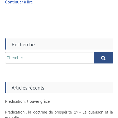
Continuer à lire
« Le
monoxyde
de
dihydrogène »
Recherche
Chercher
Chercher
aprè:
Articles récents
Prédication : trouver grâce
Prédication : la doctrine de prospérité (7) – La guérison et la
maladie