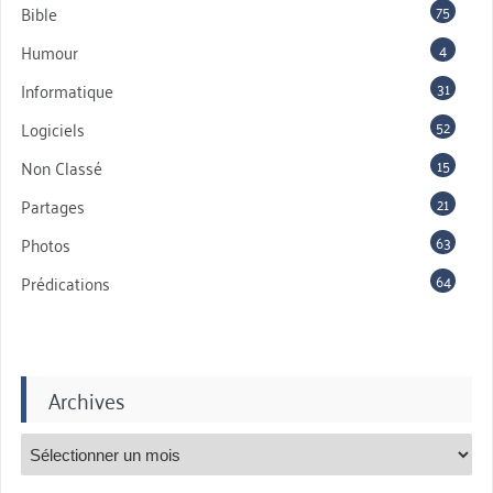
75
Bible
4
Humour
31
Informatique
52
Logiciels
15
Non Classé
21
Partages
63
Photos
64
Prédications
Archives