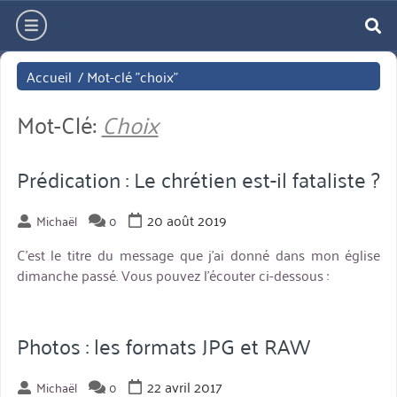
Aller
hamburger
directement
re
au
Accueil
/
Mot-clé "choix"
contenu
Mot-Clé:
Choix
Prédication : Le chrétien est-il fataliste ?
20 août 2019
Michaël
0
C’est le titre du message que j’ai donné dans mon église
dimanche passé. Vous pouvez l’écouter ci-dessous :
Photos : les formats JPG et RAW
22 avril 2017
Michaël
0