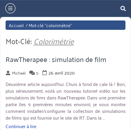
Aller
hamburger
directement
re
au
Accueil
/
Mot-clé "colorimétrie"
contenu
Mot-Clé:
Colorimétrie
RawTherapee : simulation de film
26 avril 2020
Michaël
0
Deuxième article aujourd’hui. Chuis à fond de cale là ! Bon,
plus sérieusement, voilà un nouveau tutoriel vidéo sur les
simulations de fims dans RawTherapee. Dans une première
partie (les 9 premières minutes environ), je vous montre
comment installer/configurer la collection de simulations
de films qui est fournie sur le site de RT. Dans la …
Continuer à lire
« RawTherapee