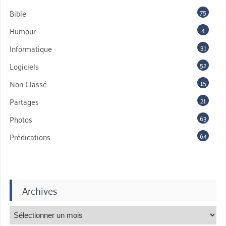
75
Bible
4
Humour
31
Informatique
52
Logiciels
15
Non Classé
21
Partages
63
Photos
64
Prédications
Archives