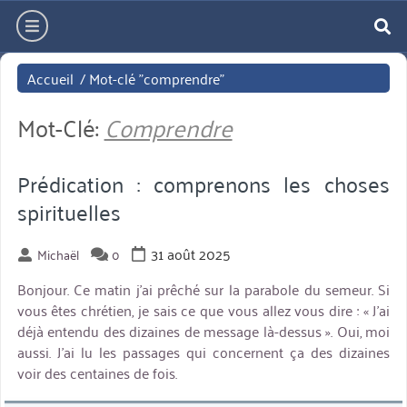
Aller
hamburger
directement
re
au
Accueil
/
Mot-clé "comprendre"
contenu
Mot-Clé:
Comprendre
Prédication : comprenons les choses
spirituelles
31 août 2025
Michaël
0
Bonjour. Ce matin j’ai prêché sur la parabole du semeur. Si
vous êtes chrétien, je sais ce que vous allez vous dire : « J’ai
déjà entendu des dizaines de message là-dessus ». Oui, moi
aussi. J’ai lu les passages qui concernent ça des dizaines
voir des centaines de fois.