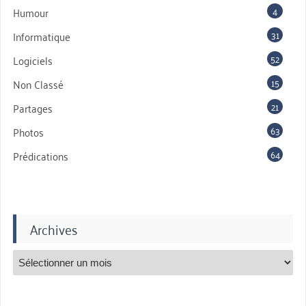
4
Humour
31
Informatique
52
Logiciels
15
Non Classé
21
Partages
63
Photos
64
Prédications
Archives