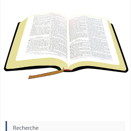
:
miniature
se
nourrir
correctement »
Recherche