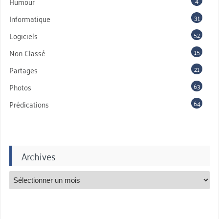
4
Humour
31
Informatique
52
Logiciels
15
Non Classé
21
Partages
63
Photos
64
Prédications
Archives