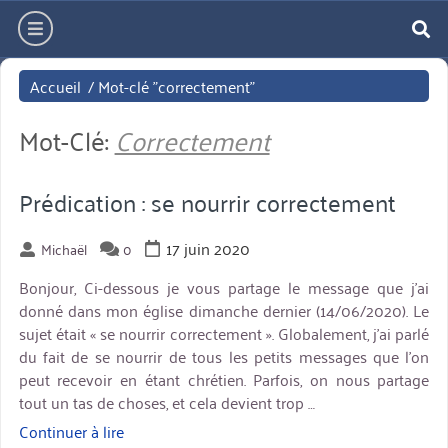
Aller
hamburger
directement
re
au
Accueil
/
Mot-clé "correctement"
contenu
Mot-Clé:
Correctement
Prédication : se nourrir correctement
17 juin 2020
Michaël
0
Bonjour, Ci-dessous je vous partage le message que j’ai
donné dans mon église dimanche dernier (14/06/2020). Le
sujet était « se nourrir correctement ». Globalement, j’ai parlé
du fait de se nourrir de tous les petits messages que l’on
peut recevoir en étant chrétien. Parfois, on nous partage
tout un tas de choses, et cela devient trop …
Continuer à lire
« Prédication