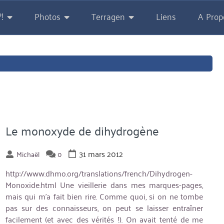
!
Photos
Terragen
Liens
A Prop
Le monoxyde de dihydrogène
31 mars 2012
Michaël
0
http://www.dhmo.org/translations/french/Dihydrogen-
Monoxide.html Une vieillerie dans mes marques-pages,
mais qui m'a fait bien rire. Comme quoi, si on ne tombe
pas sur des connaisseurs, on peut se laisser entraîner
facilement (et avec des vérités !). On avait tenté de me