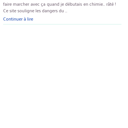
faire marcher avec ça quand je débutais en chimie… râté !
Ce site souligne les dangers du …
Continuer à lire
« Le
monoxyde
de
dihydrogène »