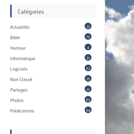
Catégories
22
Actualités
75
Bible
4
Humour
31
Informatique
52
Logiciels
15
Non Classé
21
Partages
63
Photos
64
Prédications