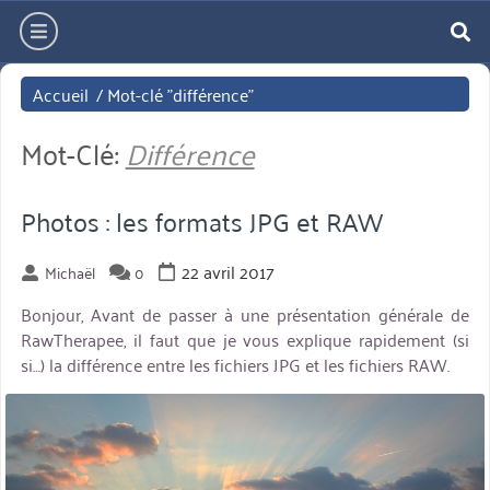
Aller
hamburger
directement
re
au
Accueil
/
Mot-clé "différence"
contenu
Mot-Clé:
Différence
Photos : les formats JPG et RAW
22 avril 2017
Michaël
0
Bonjour, Avant de passer à une présentation générale de
RawTherapee, il faut que je vous explique rapidement (si
si…) la différence entre les fichiers JPG et les fichiers RAW.
miniature