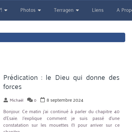
!
Photos
Terragen
Liens
A Prop
Prédication : le Dieu qui donne des
forces
8 septembre 2024
Michaël
0
Bonjour. Ce matin j’ai continué à parler du chapitre 40
d’Esaïe. J’explique comment je suis passé d’une
constatation sur les mouettes (!) pour arriver sur ce
chapitre.