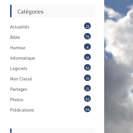
Catégories
22
Actualités
75
Bible
4
Humour
31
Informatique
52
Logiciels
15
Non Classé
21
Partages
63
Photos
64
Prédications