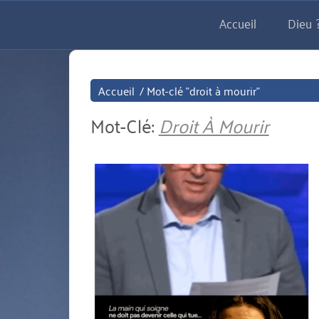
Aller
Accueil
Dieu ?
directement
au
contenu
Accueil
/
Mot-clé "droit à mourir"
Mot-Clé:
Droit À Mourir
miniature