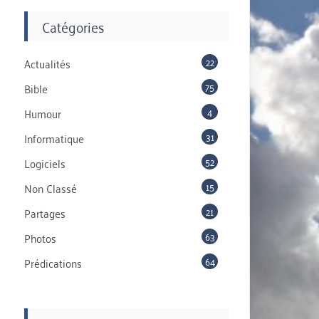
Catégories
22
Actualités
75
Bible
4
Humour
31
Informatique
52
Logiciels
15
Non Classé
21
Partages
63
Photos
64
Prédications