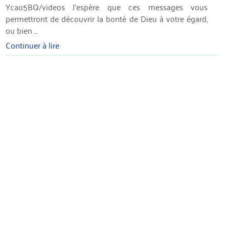
Ycao5BQ/videos J’espère que ces messages vous
permettront de découvrir la bonté de Dieu à votre égard,
ou bien …
Continuer à lire
« Prédications
de
mon
église »