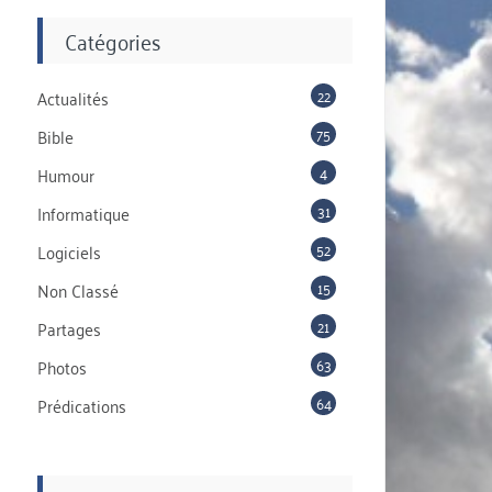
Catégories
22
Actualités
75
Bible
4
Humour
31
Informatique
52
Logiciels
15
Non Classé
21
Partages
63
Photos
64
Prédications