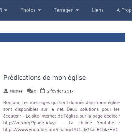
!
Photos
Terragen
Liens
A Prop
Prédications de mon église
5 février 2017
Michaël
0
Bonjour, Les messages qui sont donnés dans mon église
sont disponibles sur le net. Deux solutions pour les
écouter : – Le site internet de l’église, sur la page dédiée :
http://2eh.org/?page_id=91 – La chaîne Youtube :
https://www.youtube.com/channel/UCaIy7kaLRTbkzHVC