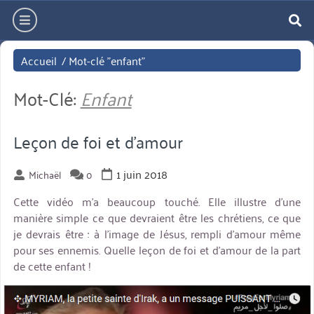
Aller
hamburger
directement
re
au
Accueil
/
Mot-clé "enfant"
contenu
Mot-Clé:
Enfant
Leçon de foi et d’amour
1 juin 2018
Michaël
0
Cette vidéo m’a beaucoup touché. Elle illustre d’une
manière simple ce que devraient être les chrétiens, ce que
je devrais être : à l’image de Jésus, rempli d’amour même
pour ses ennemis. Quelle leçon de foi et d’amour de la part
de cette enfant !
miniature