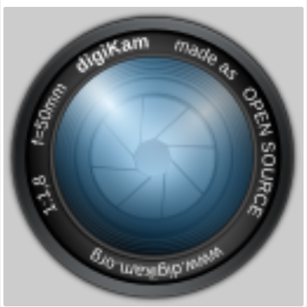
:
miniature
gestion
des
photos »