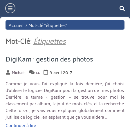
Aller
hamburger
directement
re
au
Accueil
/
Mot-clé "étiquettes"
contenu
Mot-Clé:
Étiquettes
DigiKam : gestion des photos
9 avril 2017
Michaël
14
Comme je vous l’ai expliqué la fois dernière, j’ai choisi
d’utiliser le logiciel DigiKam pour la gestion de mes photos.
Derrière le terme « gestion » se trouve pour moi le
classement par album, l’ajout de mots-clés, et la recherche.
Cette fois-ci, je vais vous expliquer globalement comment
j’utilise ce logiciel, en espérant que ça vous aidera …
Continuer à lire
« DigiKam