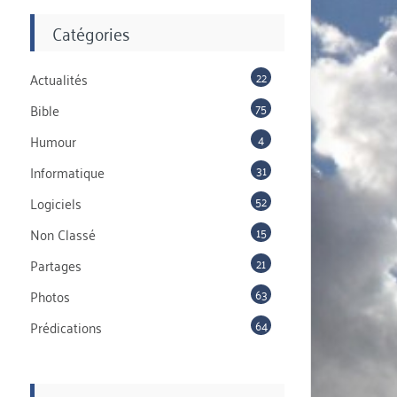
Catégories
22
Actualités
75
Bible
4
Humour
31
Informatique
52
Logiciels
15
Non Classé
21
Partages
63
Photos
64
Prédications