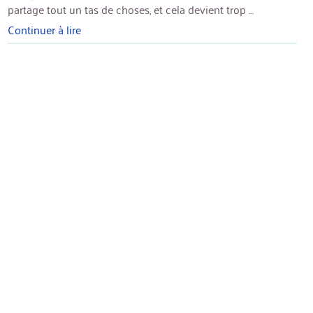
partage tout un tas de choses, et cela devient trop …
Continuer à lire
« Prédication
:
se
nourrir
correctement »