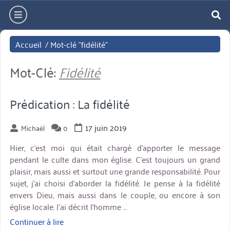
Aller
hamburger
directement
re
au
Accueil
/
Mot-clé "fidélité"
contenu
Mot-Clé:
Fidélité
Prédication : La fidélité
17 juin 2019
Michaël
0
Hier, c’est moi qui était chargé d’apporter le message
pendant le culte dans mon église. C’est toujours un grand
plaisir, mais aussi et surtout une grande responsabilité. Pour
sujet, j’ai choisi d’aborder la fidélité. Je pense à la fidélité
envers Dieu, mais aussi dans le couple, ou encore à son
église locale. J’ai décrit l’homme …
Continuer à lire
« Prédication